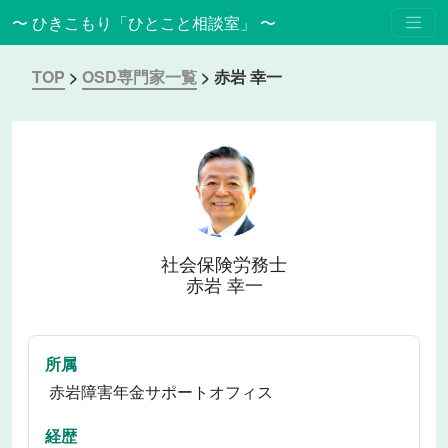
〜 ひきこもり「ひとこと相談室」 〜
TOP
>
OSD専門家一覧
>
赤岩 幸一
社会保険労務士
赤岩 幸一
所属
赤岩障害年金サポートオフィス
経歴