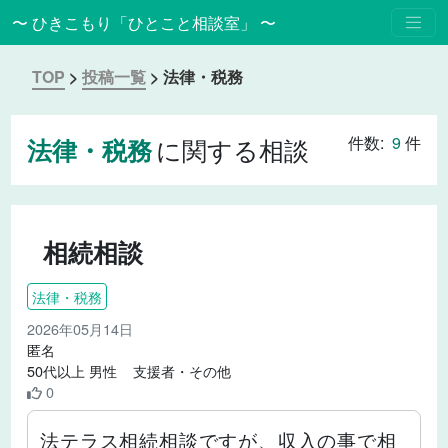
〜 ひきこもり「ひとこと相談室」 〜
TOP
>
投稿一覧
>
法律・税務
に関する相談
件数:
9
件
法律・税務
相続相談
法律・税務
2026年05月14日
匿名
50代以上 男性 支援者・その他
0
法テラス相続相談ですが、収入の事で相