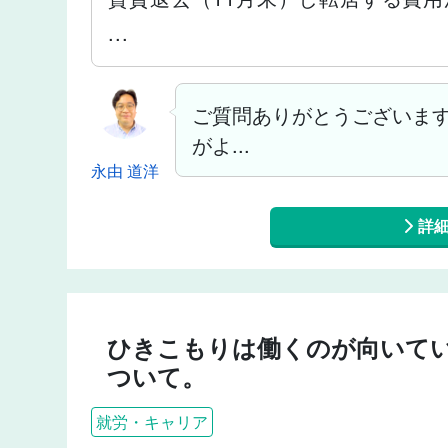
...
ご質問ありがとうございます
がよ...
永由 道洋
詳
ひきこもりは働くのが向いて
ついて。
就労・キャリア