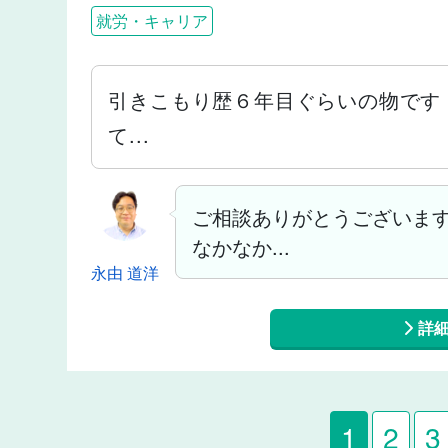
就労・キャリア
引きこもり歴６年目ぐらいの物です
て...
ご相談ありがとうございます
なかなか...
永由 道洋
詳
1
2
3