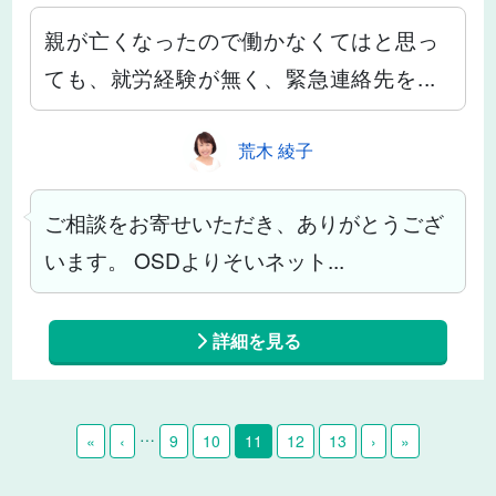
親が亡くなったので働かなくてはと思っ
ても、就労経験が無く、緊急連絡先を...
荒木 綾子
ご相談をお寄せいただき、ありがとうござ
います。 OSDよりそいネット...
詳細を見る
…
«
‹
9
10
11
12
13
›
»