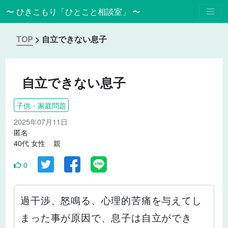
〜 ひきこもり「ひとこと相談室」 〜
TOP
>
自立できない息子
自立できない息子
子供・家庭問題
2025年07月11日
匿名
40代 女性 親
0
過干渉、怒鳴る、心理的苦痛を与えてし
まった事が原因で、息子は自立ができ