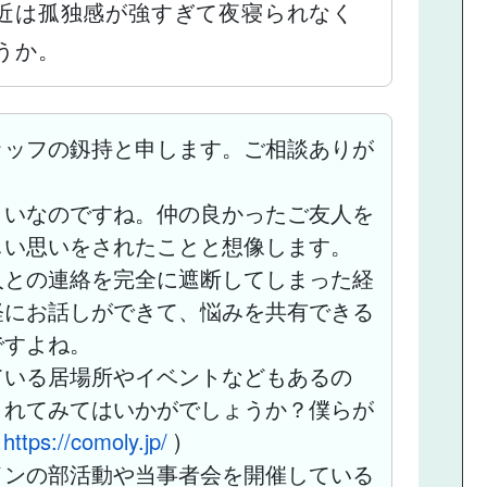
近は孤独感が強すぎて夜寝られなく
うか。
ッッフの釼持と申します。ご相談ありが
まいなのですね。仲の良かったご友人を
しい思いをされたことと想像します。
人との連絡を完全に遮断してしまった経
軽にお話しができて、悩みを共有できる
ですよね。
ている居場所やイベントなどもあるの
されてみてはいかがでしょうか？僕らが
(
https://comoly.jp/
)
インの部活動や当事者会を開催している