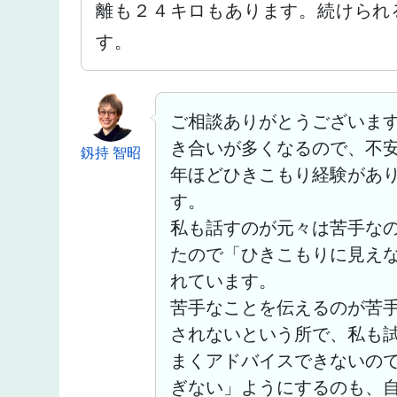
離も２４キロもあります。続けられ
す。
ご相談ありがとうございま
き合いが多くなるので、不安
釼持 智昭
年ほどひきこもり経験があ
す。
私も話すのが元々は苦手な
たので「ひきこもりに見え
れています。
苦手なことを伝えるのが苦
されないという所で、私も
まくアドバイスできないの
ぎない」ようにするのも、